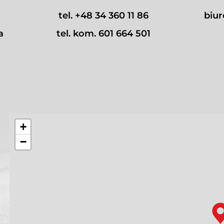
tel.
+48 34 360 11 86
biu
a
tel. kom.
601 664 501
+
−